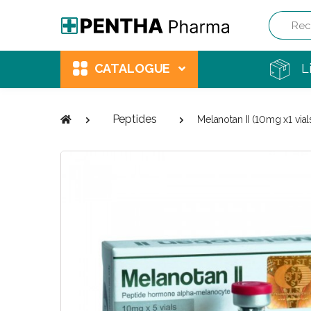
Recherch
CATALOGUE
L
Peptides
Melanotan II (10mg x1 vial