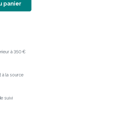
u panier
érieur à 350 €
t à la source
 suivi