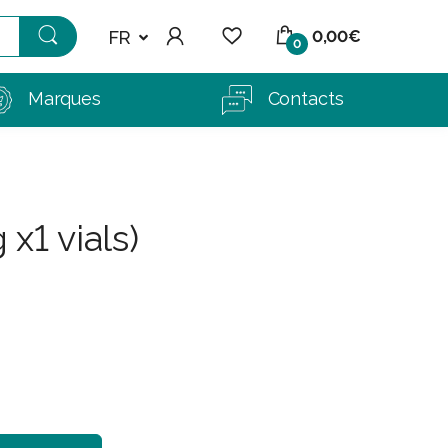
FR
0,00€
0
Marques
Contacts
x1 vials)