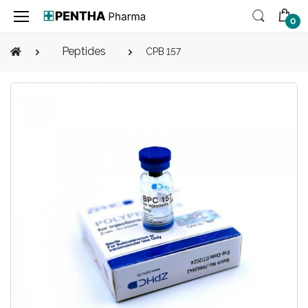
0
Peptides
CPB 157