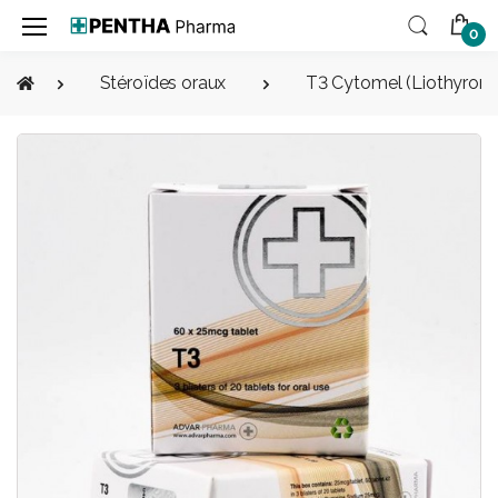
0
Stéroïdes oraux
T3 Cytomel (Liothyroni