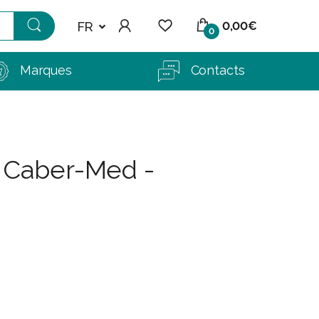
FR
0,00€
0
Marques
Contacts
 Caber-Med -