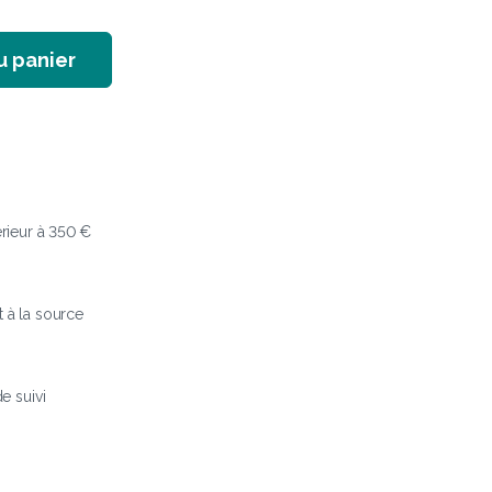
u panier
érieur à 350 €
t à la source
 suivi