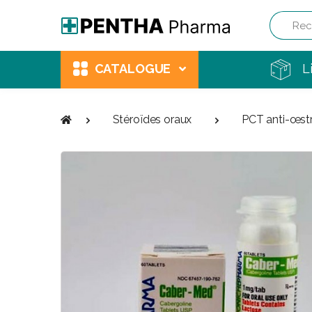
Recherch
CATALOGUE
L
Stéroïdes oraux
PCT anti-œst