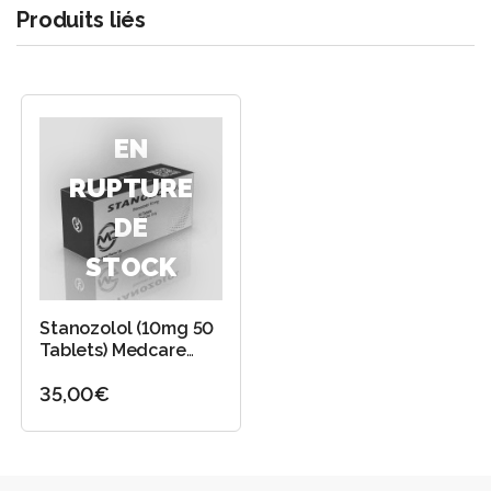
Produits liés
EN
RUPTURE
DE
STOCK
Stanozolol (10mg 50
Tablets) Medcare
Pharma
35,00€