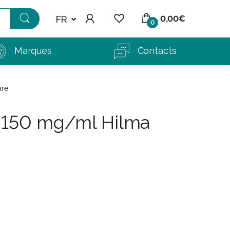
FR
0,00€
0
Marques
Contacts
are
x 150 mg/ml Hilma