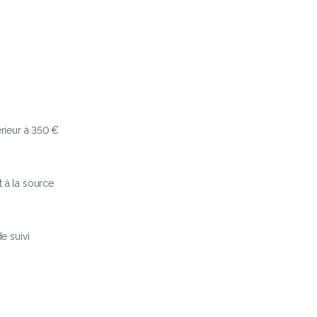
érieur à 350 €
t à la source
 suivi